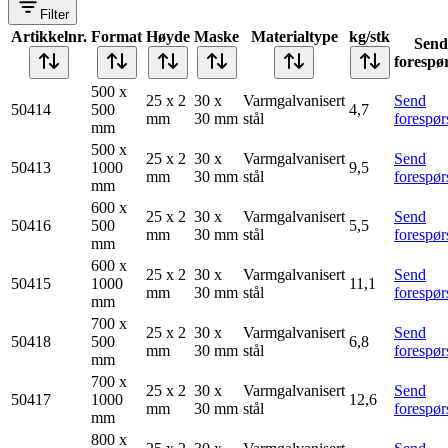
Filter
Artikkelnr.
Format
Høyde
Maske
Materialtype
kg/stk
Send
forespør
500 x
25 x 2
30 x
Varmgalvanisert
Send
50414
500
4,7
mm
30 mm
stål
forespør
mm
500 x
25 x 2
30 x
Varmgalvanisert
Send
50413
1000
9,5
mm
30 mm
stål
forespør
mm
600 x
25 x 2
30 x
Varmgalvanisert
Send
50416
500
5,5
mm
30 mm
stål
forespør
mm
600 x
25 x 2
30 x
Varmgalvanisert
Send
50415
1000
11,1
mm
30 mm
stål
forespør
mm
700 x
25 x 2
30 x
Varmgalvanisert
Send
50418
500
6,8
mm
30 mm
stål
forespør
mm
700 x
25 x 2
30 x
Varmgalvanisert
Send
50417
1000
12,6
mm
30 mm
stål
forespør
mm
800 x