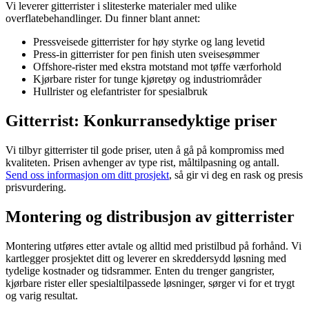
Vi leverer gitterrister i slitesterke materialer med ulike
overflatebehandlinger. Du finner blant annet:
Pressveisede gitterrister for høy styrke og lang levetid
Press-in gitterrister for pen finish uten sveisesømmer
Offshore-rister med ekstra motstand mot tøffe værforhold
Kjørbare rister for tunge kjøretøy og industriområder
Hullrister og elefantrister for spesialbruk
Gitterrist: Konkurransedyktige priser
Vi tilbyr gitterrister til gode priser, uten å gå på kompromiss med
kvaliteten. Prisen avhenger av type rist, måltilpasning og antall.
Send oss informasjon om ditt prosjekt
, så gir vi deg en rask og presis
prisvurdering.
Montering og distribusjon av gitterrister
Montering utføres etter avtale og alltid med pristilbud på forhånd. Vi
kartlegger prosjektet ditt og leverer en skreddersydd løsning med
tydelige kostnader og tidsrammer. Enten du trenger gangrister,
kjørbare rister eller spesialtilpassede løsninger, sørger vi for et trygt
og varig resultat.