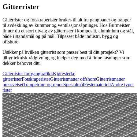
Gitterrister
Gitterrister og fotskraperister brukes til alt fra gangbaner og trapper
til avdekking av kummer og ventilasjonsåpninger. Hos Burmeister
finner du et stort utvalg av gitterrister i kompositt, aluminium og stål,
både i standsmål og på mål. Tilpasset både industri, bygg og
offshore.
Usikker på hvilken gitterrist som passer best til ditt prosjekt? Vi
tilbyr teknisk rådgivning og hjelper deg med å finne løsninger som
dekker behovet ditt.
Gitterrister for gangtrafikk
Kjøresterke
gitterrister
Fotskraperister
Gitterristmatter offshore
Gitterristmatter
pressveiset
Trappetrinn og repos
Spesialmål
Festemateriell
Andre typer
rister