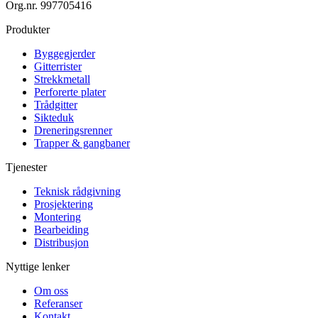
Org.nr.
997705416
Produkter
Byggegjerder
Gitterrister
Strekkmetall
Perforerte plater
Trådgitter
Sikteduk
Dreneringsrenner
Trapper & gangbaner
Tjenester
Teknisk rådgivning
Prosjektering
Montering
Bearbeiding
Distribusjon
Nyttige lenker
Om oss
Referanser
Kontakt