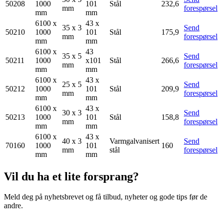
50208
1000
101
Stål
232,6
mm
forespørsel
mm
mm
6100 x
43 x
35 x 3
Send
50210
1000
101
Stål
175,9
mm
forespørsel
mm
mm
6100 x
43
35 x 5
Send
50211
1000
x101
Stål
266,6
mm
forespørsel
mm
mm
6100 x
43 x
25 x 5
Send
50212
1000
101
Stål
209,9
mm
forespørsel
mm
mm
6100 x
43 x
30 x 3
Send
50213
1000
101
Stål
158,8
mm
forespørsel
mm
mm
6100 x
43 x
40 x 3
Varmgalvanisert
Send
70160
1000
101
160
mm
stål
forespørsel
mm
mm
Vil du ha et lite forsprang?
Meld deg på nyhetsbrevet og få tilbud, nyheter og gode tips før de
andre.