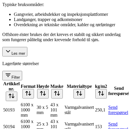
Typiske bruksområder:
Gangveier, arbeidsdekker og inspeksjonsplattformer
Landganger, trapper og adkomstsoner
Overdekning av tekniske områder, kabler og rørføringer
Offshore-rister brukes der det kreves et stabilt og sikkert underlag
som fungerer pålitelig under krevende forhold til sjøs.
Les mer
Lagerførte størrelser
Filter
Artikkel
Format
Høyde
Maske
Materialtype
kg/m2
Send
nr.
forespørse
6100 x
43 x
30 x 5
Varmgalvanisert
Send
50193
1000
101
250,1
mm
stål
forespørsel
mm
mm
6100 x
43 x
25 x 3
Varmgalvanisert
Send
50194
1000
101
153