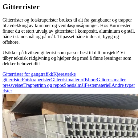
Gitterrister
Gitterrister og fotskraperister brukes til alt fra gangbaner og trapper
til avdekking av kummer og ventilasjonsåpninger. Hos Burmeister
finner du et stort utvalg av gitterrister i kompositt, aluminium og stål,
både i standsmål og på mål. Tilpasset både industri, bygg og
offshore.
Usikker på hvilken gitterrist som passer best til ditt prosjekt? Vi
tilbyr teknisk rådgivning og hjelper deg med å finne løsninger som
dekker behovet ditt.
Gitterrister for gangtrafikk
Kjøresterke
gitterrister
Fotskraperister
Gitterristmatter offshore
Gitterristmatter
pressveiset
Trappetrinn og repos
Spesialmål
Festemateriell
Andre typer
rister