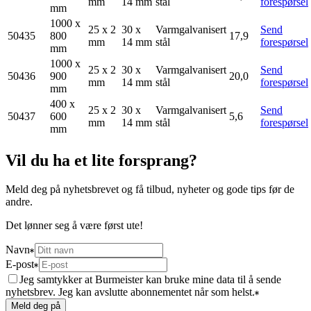
mm
14 mm
stål
forespørsel
mm
1000 x
25 x 2
30 x
Varmgalvanisert
Send
50435
800
17,9
mm
14 mm
stål
forespørsel
mm
1000 x
25 x 2
30 x
Varmgalvanisert
Send
50436
900
20,0
mm
14 mm
stål
forespørsel
mm
400 x
25 x 2
30 x
Varmgalvanisert
Send
50437
600
5,6
mm
14 mm
stål
forespørsel
mm
Vil du ha et lite forsprang?
Meld deg på nyhetsbrevet og få tilbud, nyheter og gode tips før de
andre.
Det lønner seg å være først ute!
Navn
E-post
Jeg samtykker at Burmeister kan bruke mine data til å sende
nyhetsbrev. Jeg kan avslutte abonnementet når som helst.
Meld deg på