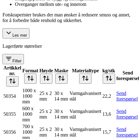
Overganger mellom ute- og innerom
Fotskraperister brukes der man ønsker å redusere smuss og annet,
for å forbedre både renhold og sikkerhet.
Les mer
Lagerførte størrelser
Filter
Artikkel
Format
Høyde
Maske
Materialtype
kg/stk
Send
nr.
forespørse
1000 x
25 x 2
30 x
Varmgalvanisert
Send
50354
1000
22,2
mm
14 mm
stål
forespørsel
mm
600 x
25 x 2
30 x
Varmgalvanisert
Send
50355
1000
13,6
mm
14 mm
stål
forespørsel
mm
700 x
25 x 2
30 x
Varmgalvanisert
Send
50356
1000
15,7
mm
14 mm
stål
forespørsel
mm