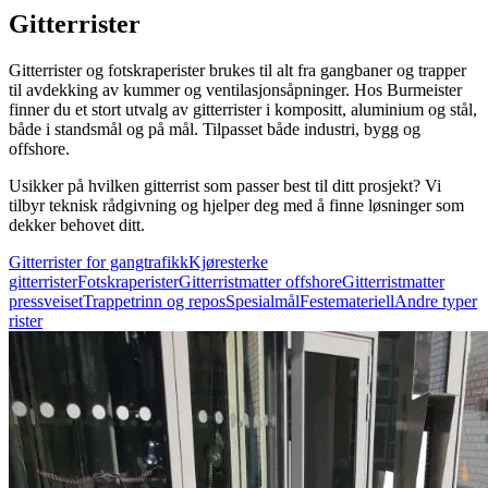
Gitterrister
Gitterrister og fotskraperister brukes til alt fra gangbaner og trapper
til avdekking av kummer og ventilasjonsåpninger. Hos Burmeister
finner du et stort utvalg av gitterrister i kompositt, aluminium og stål,
både i standsmål og på mål. Tilpasset både industri, bygg og
offshore.
Usikker på hvilken gitterrist som passer best til ditt prosjekt? Vi
tilbyr teknisk rådgivning og hjelper deg med å finne løsninger som
dekker behovet ditt.
Gitterrister for gangtrafikk
Kjøresterke
gitterrister
Fotskraperister
Gitterristmatter offshore
Gitterristmatter
pressveiset
Trappetrinn og repos
Spesialmål
Festemateriell
Andre typer
rister