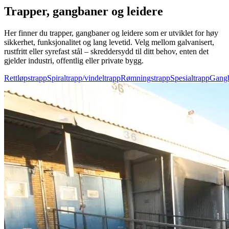
Trapper, gangbaner og leidere
Her finner du trapper, gangbaner og leidere som er utviklet for høy
sikkerhet, funksjonalitet og lang levetid. Velg mellom galvanisert,
rustfritt eller syrefast stål – skreddersydd til ditt behov, enten det
gjelder industri, offentlig eller private bygg.
Rettløpstrapp
Spiraltrapp/vindeltrapp
Rømningstrapp
Spesialtrapp
Gang