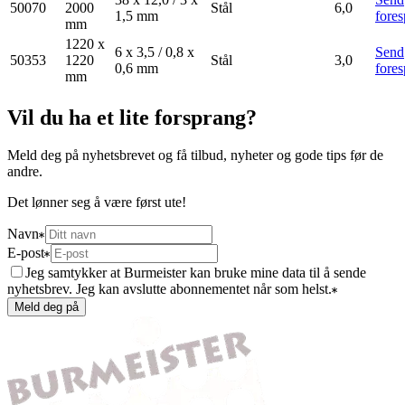
50070
2000
Stål
6,0
1,5 mm
fores
mm
1220 x
6 x 3,5 / 0,8 x
Send
50353
1220
Stål
3,0
0,6 mm
fores
mm
Vil du ha et lite forsprang?
Meld deg på nyhetsbrevet og få tilbud, nyheter og gode tips før de
andre.
Det lønner seg å være først ute!
Navn
E-post
Jeg samtykker at Burmeister kan bruke mine data til å sende
nyhetsbrev. Jeg kan avslutte abonnementet når som helst.
Meld deg på