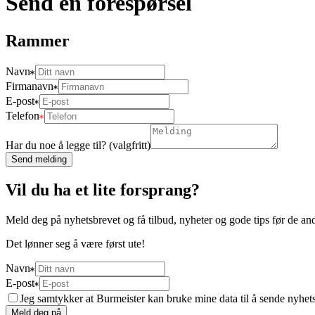
Send en forespørsel
Rammer
Navn
Firmanavn
E-post
Telefon
Har du noe å legge til? (valgfritt)
Send melding
Vil du ha et lite forsprang?
Meld deg på nyhetsbrevet og få tilbud, nyheter og gode tips før de an
Det lønner seg å være først ute!
Navn
E-post
Jeg samtykker at Burmeister kan bruke mine data til å sende nyhet
Meld deg på