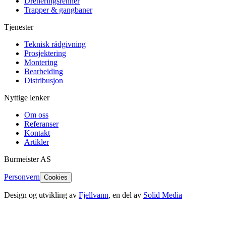
Dreneringsrenner
Trapper & gangbaner
Tjenester
Teknisk rådgivning
Prosjektering
Montering
Bearbeiding
Distribusjon
Nyttige lenker
Om oss
Referanser
Kontakt
Artikler
Burmeister
AS
Personvern
Cookies
Design og utvikling av
Fjellvann
, en del av
Solid Media