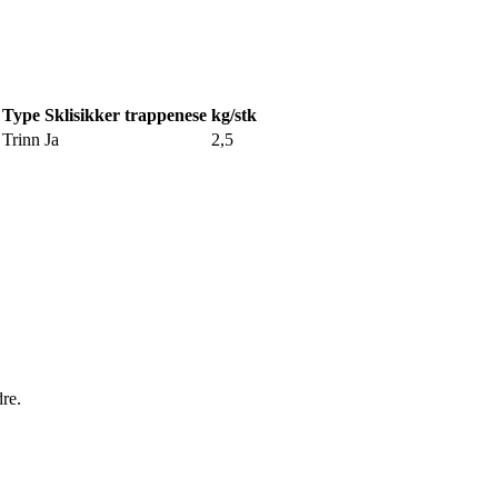
Type
Sklisikker trappenese
kg/stk
Trinn
Ja
2,5
dre.