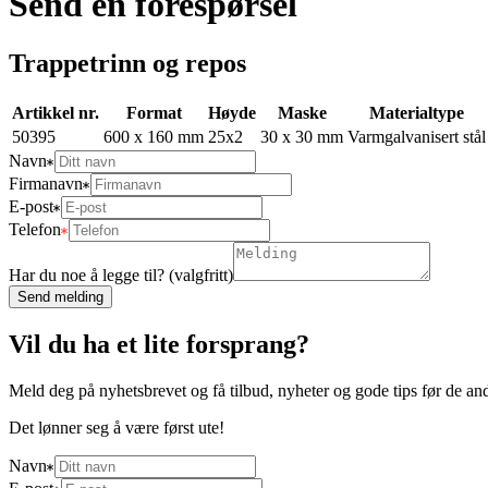
Send en forespørsel
Trappetrinn og repos
Artikkel nr.
Format
Høyde
Maske
Materialtype
50395
600 x 160 mm
25x2
30 x 30 mm
Varmgalvanisert stål
Navn
Firmanavn
E-post
Telefon
Har du noe å legge til? (valgfritt)
Send melding
Vil du ha et lite forsprang?
Meld deg på nyhetsbrevet og få tilbud, nyheter og gode tips før de an
Det lønner seg å være først ute!
Navn