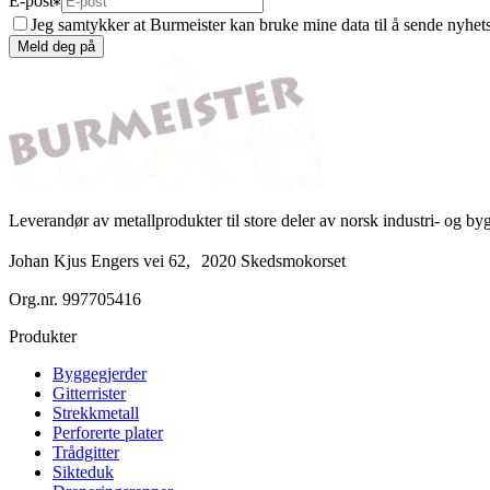
E-post
Jeg samtykker at Burmeister kan bruke mine data til å sende nyhet
Meld deg på
Leverandør av metallprodukter til store deler av norsk industri- og b
Johan Kjus Engers vei 62, 2020 Skedsmokorset
Org.nr.
997705416
Produkter
Byggegjerder
Gitterrister
Strekkmetall
Perforerte plater
Trådgitter
Sikteduk