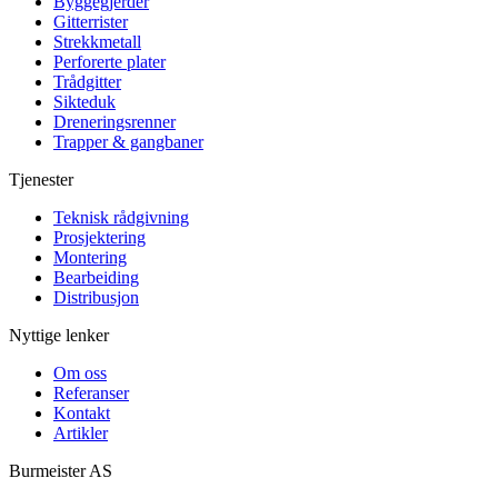
Byggegjerder
Gitterrister
Strekkmetall
Perforerte plater
Trådgitter
Sikteduk
Dreneringsrenner
Trapper & gangbaner
Tjenester
Teknisk rådgivning
Prosjektering
Montering
Bearbeiding
Distribusjon
Nyttige lenker
Om oss
Referanser
Kontakt
Artikler
Burmeister
AS