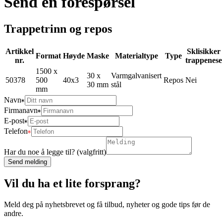
Send en forespørsel
Trappetrinn og repos
Artikkel
Sklisikker
Format
Høyde
Maske
Materialtype
Type
nr.
trappenese
1500 x
30 x
Varmgalvanisert
50378
500
40x3
Repos
Nei
30 mm
stål
mm
Navn
Firmanavn
E-post
Telefon
Har du noe å legge til? (valgfritt)
Send melding
Vil du ha et lite forsprang?
Meld deg på nyhetsbrevet og få tilbud, nyheter og gode tips før de
andre.