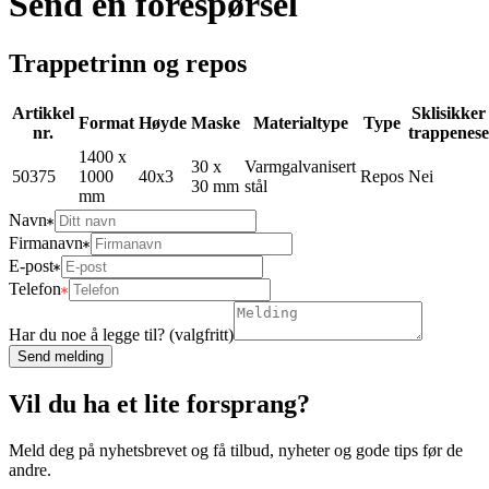
Send en forespørsel
Trappetrinn og repos
Artikkel
Sklisikker
Format
Høyde
Maske
Materialtype
Type
nr.
trappenese
1400 x
30 x
Varmgalvanisert
50375
1000
40x3
Repos
Nei
30 mm
stål
mm
Navn
Firmanavn
E-post
Telefon
Har du noe å legge til? (valgfritt)
Send melding
Vil du ha et lite forsprang?
Meld deg på nyhetsbrevet og få tilbud, nyheter og gode tips før de
andre.