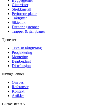
Byggegjerder
Gitterrister
Strekkmetall
Perforerte plater
Trådgitter
Sikteduk
Dreneringsrenner
Trapper & gangbaner
Tjenester
Teknisk rådgivning
Prosjektering
Montering
Bearbeiding
Distribusjon
Nyttige lenker
Om oss
Referanser
Kontakt
Artikler
Burmeister
AS