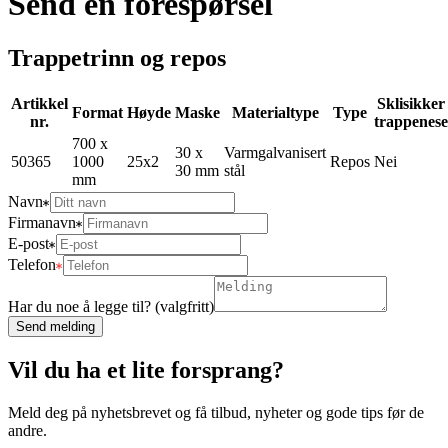
Send en forespørsel
Trappetrinn og repos
Artikkel
Sklisikker
Format
Høyde
Maske
Materialtype
Type
nr.
trappenese
700 x
30 x
Varmgalvanisert
50365
1000
25x2
Repos
Nei
30 mm
stål
mm
Navn
Firmanavn
E-post
Telefon
Har du noe å legge til? (valgfritt)
Send melding
Vil du ha et lite forsprang?
Meld deg på nyhetsbrevet og få tilbud, nyheter og gode tips før de
andre.