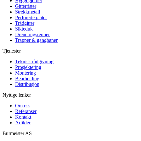
Byggegjerder
Gitterrister
Strekkmetall
Perforerte plater
Trådgitter
Sikteduk
Dreneringsrenner
Trapper & gangbaner
Tjenester
Teknisk rådgivning
Prosjektering
Montering
Bearbeiding
Distribusjon
Nyttige lenker
Om oss
Referanser
Kontakt
Artikler
Burmeister
AS