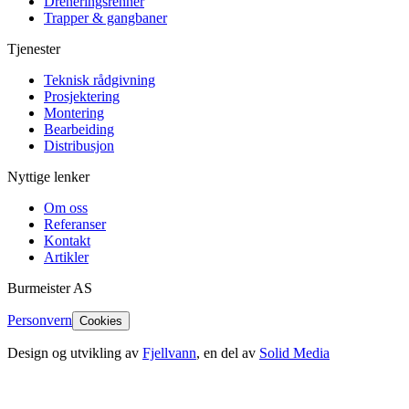
Dreneringsrenner
Trapper & gangbaner
Tjenester
Teknisk rådgivning
Prosjektering
Montering
Bearbeiding
Distribusjon
Nyttige lenker
Om oss
Referanser
Kontakt
Artikler
Burmeister
AS
Personvern
Cookies
Design og utvikling av
Fjellvann
, en del av
Solid Media