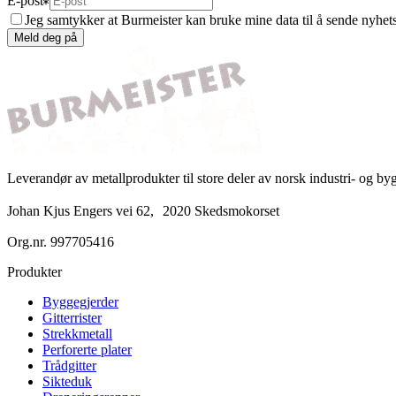
E-post
Jeg samtykker at Burmeister kan bruke mine data til å sende nyhet
Meld deg på
Leverandør av metallprodukter til store deler av norsk industri- og b
Johan Kjus Engers vei 62, 2020 Skedsmokorset
Org.nr.
997705416
Produkter
Byggegjerder
Gitterrister
Strekkmetall
Perforerte plater
Trådgitter
Sikteduk