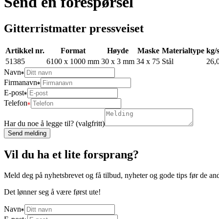
Send en forespørsel
Gitterristmatter pressveiset
Artikkel nr.
Format
Høyde
Maske
Materialtype
kg/
51385
6100 x 1000 mm
30 x 3 mm
34 x 75
Stål
26,
Navn
Firmanavn
E-post
Telefon
Har du noe å legge til? (valgfritt)
Send melding
Vil du ha et lite forsprang?
Meld deg på nyhetsbrevet og få tilbud, nyheter og gode tips før de an
Det lønner seg å være først ute!
Navn