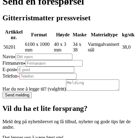
Send en forespørsel
Gitterristmatter pressveiset
Artikkel
Format
Høyde
Maske
Materialtype
kg/stk
nr.
6100 x 1000
40 x 3
34 x
Varmgalvanisert
50201
38,0
mm
mm
38
stål
Navn
Firmanavn
E-post
Telefon
Har du noe å legge til? (valgfritt)
Send melding
Vil du ha et lite forsprang?
Meld deg på nyhetsbrevet og få tilbud, nyheter og gode tips før de
andre.
Det lønner seg å være først ute!