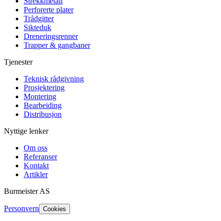
Strekkmetall
Perforerte plater
Trådgitter
Sikteduk
Dreneringsrenner
Trapper & gangbaner
Tjenester
Teknisk rådgivning
Prosjektering
Montering
Bearbeiding
Distribusjon
Nyttige lenker
Om oss
Referanser
Kontakt
Artikler
Burmeister
AS
Personvern
Cookies