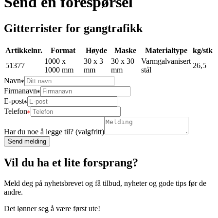
Send en forespørsel
Gitterrister for gangtrafikk
Artikkelnr.
Format
Høyde
Maske
Materialtype
kg/stk
1000 x
30 x 3
30 x 30
Varmgalvanisert
51377
26,5
1000 mm
mm
mm
stål
Navn
Firmanavn
E-post
Telefon
Har du noe å legge til? (valgfritt)
Send melding
Vil du ha et lite forsprang?
Meld deg på nyhetsbrevet og få tilbud, nyheter og gode tips før de
andre.
Det lønner seg å være først ute!